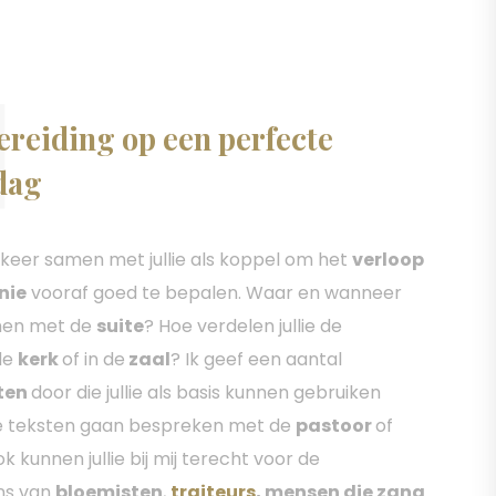
1
ereiding op een perfecte
dag
l keer samen met jullie als koppel om het
verloop
nie
vooraf goed te bepalen. Waar en wanneer
amen met de
suite
? Hoe verdelen jullie de
de
kerk
of in de
zaal
? Ik geef een aantal
ten
door die jullie als basis kunnen gebruiken
de teksten gaan bespreken met de
pastoor
of
ok kunnen jullie bij mij terecht voor de
ns van
bloemisten
,
traiteurs
, mensen die zang