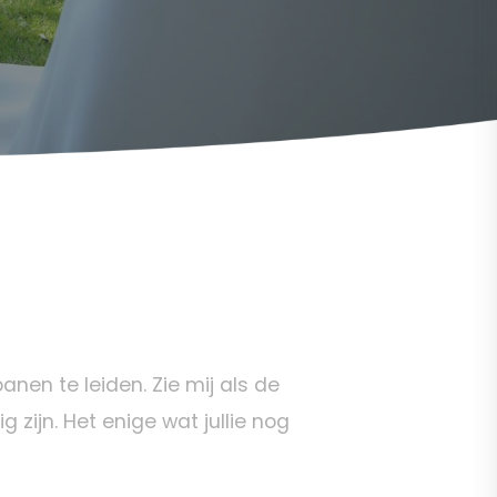
anen te leiden. Zie mij als de
g zijn. Het enige wat jullie nog