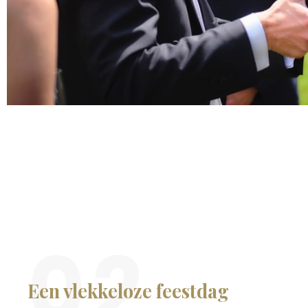
02
Een vlekkeloze feestdag