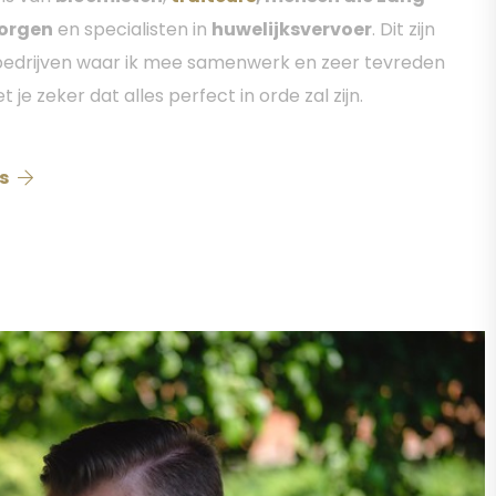
zorgen
en specialisten in
huwelijksvervoer
. Dit zijn
bedrijven waar ik mee samenwerk en zeer tevreden
 je zeker dat alles perfect in orde zal zijn.
ns