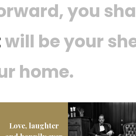
orward, you sha
t
will be your sh
our home.
Love, laughter