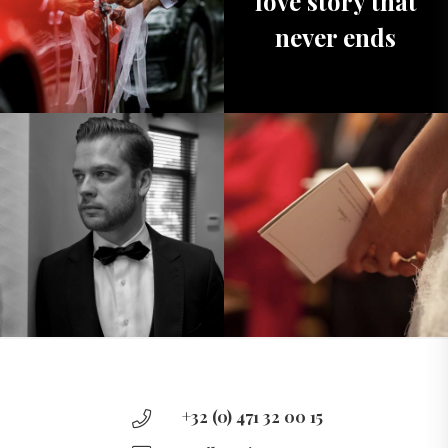
love story that
never ends
+32 (0) 471 32 00 15