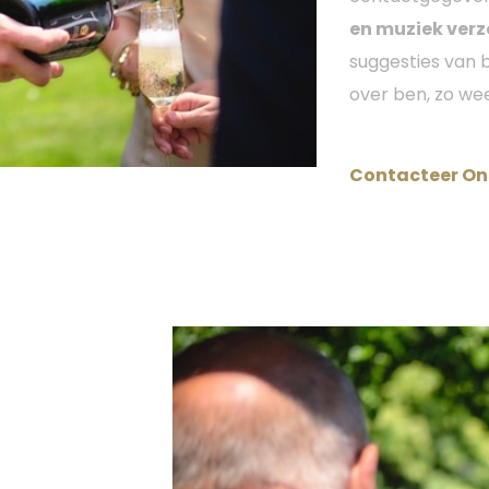
en muziek ver
suggesties van 
over ben, zo weet
Contacteer O