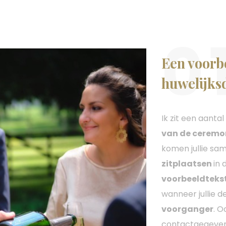
0
Een voorb
huwelijks
Ik zit een aanta
van de ceremo
komen jullie s
zitplaatsen
in 
voorbeeldteks
wanneer jullie 
voorganger
. O
contactgegeve