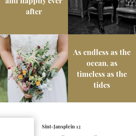
and happily ever
after
As endless as the
ocean, as
timeless as the
tides
Sint-Jansplein 12