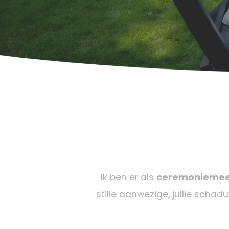
Ik ben er als
ceremoniemee
stille aanwezige, jullie schadu