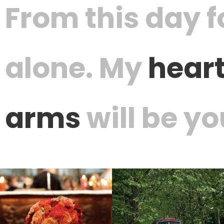
From this day f
alone. My
hear
arms
will be y