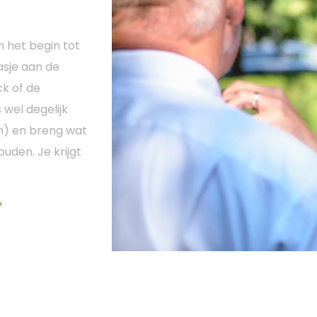
n het begin tot
asje aan de
ck of de
 wel degelijk
en) en breng wat
ouden. Je krijgt