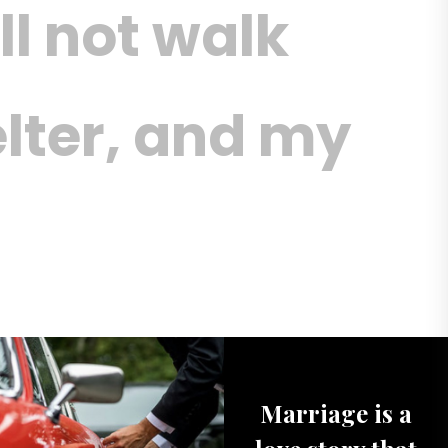
ll not walk
elter, and my
Marriage is a